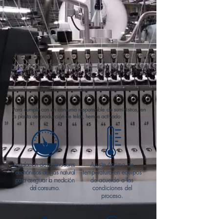
Para cumplir con un consumo responsable de suministros, en
la planta de producción de telas; hemos activado:
Instalación de registradores
Ajuste óptimo de
electrónicos de gas natural
temperatura en equipos
para asegurar la medición
de acuerdo a las
del consumo.
condiciones del
proceso.